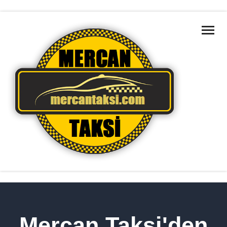
ANA SAYFA
MARMARA BÖLGELERI
HAKKIMIZDA
HIZMETLERIMIZ
TAKSILERIMIZ
İLETIŞIM
HIZMET BÖLGELERIMIZ
Mercan Taksi'den