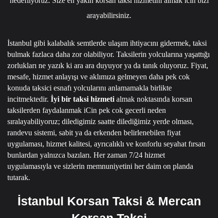
hedefliyoruz. Size en yakın korsan taksi hizmetini almak icin bizi
arayabilirsiniz.
İstanbul gibi kalabalık semtlerde ulaşım ihtiyacını gidermek, taksi
bulmak fazlaca daha zor olabiliyor. Taksilerin yolcularına yaşattığı
zorlukları ne yazık ki ara ara duyuyor ya da tanık oluyoruz. Fiyat,
mesafe, hizmet anlayışı ve aklımıza gelmeyen daha pek cok
konuda taksici esnafı yolcularını anlamamakla birlikte
incitmektedir.
İyi bir taksi hizmeti
almak noktasında korsan
taksilerden faydalanmak iCin pek cok gecerli neden
sıralayabiliyoruz; diledigimiz saatte dilediğimiz yerde olması,
randevu sistemi, sabit ya da erkenden belirlenebilen fiyat
uygulaması, hizmet kalitesi, ayrıcalıklı ve konforlu seyahat fırsatı
bunlardan yalnızca bazıları.
Her zaman 7/24 hizmet
uygulamasıyla ve sizlerin memnuniyetini her daim on planda
tutarak.
İstanbul Korsan Taksi & Mercan
Korsan Taksi