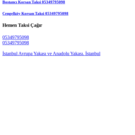
Bostancı Korsan Taksi 05349795098
Çengelköy Korsan Taksi 05349795098
Hemen Taksi Çağır
05349795098
05349795098
İstanbul Avrupa Yakası ve Anadolu Yakası. İstanbul
7 GUN 24 SAAT HIZMETINIZDEYIZ
7/24 CAGRI HATTIMIZ 05349795098
Mercan Korsan Taksi
Korsan Taksi
Korsan taksi
, trafikte ve ulaşımda yaşanan aksaklıklar konusunda
sizlere daima iyi hizmet vermeyi surdurmektedir, surdurecektir. Ne