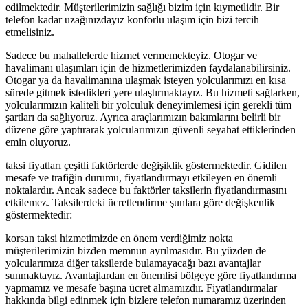
edilmektedir. Müşterilerimizin sağlığı bizim için kıymetlidir. Bir
telefon kadar uzağınızdayız konforlu ulaşım için bizi tercih
etmelisiniz.
Sadece bu mahallelerde hizmet vermemekteyiz. Otogar ve
havalimanı ulaşımları için de hizmetlerimizden faydalanabilirsiniz.
Otogar ya da havalimanına ulaşmak isteyen yolcularımızı en kısa
sürede gitmek istedikleri yere ulaştırmaktayız. Bu hizmeti sağlarken,
yolcularımızın kaliteli bir yolculuk deneyimlemesi için gerekli tüm
şartları da sağlıyoruz. Ayrıca araçlarımızın bakımlarını belirli bir
düzene göre yaptırarak yolcularımızın güvenli seyahat ettiklerinden
emin oluyoruz.
taksi fiyatları çeşitli faktörlerde değişiklik göstermektedir. Gidilen
mesafe ve trafiğin durumu, fiyatlandırmayı etkileyen en önemli
noktalardır. Ancak sadece bu faktörler taksilerin fiyatlandırmasını
etkilemez. Taksilerdeki ücretlendirme şunlara göre değişkenlik
göstermektedir:
korsan taksi hizmetimizde en önem verdiğimiz nokta
müşterilerimizin bizden memnun ayrılmasıdır. Bu yüzden de
yolcularımıza diğer taksilerde bulamayacağı bazı avantajlar
sunmaktayız. Avantajlardan en önemlisi bölgeye göre fiyatlandırma
yapmamız ve mesafe başına ücret almamızdır. Fiyatlandırmalar
hakkında bilgi edinmek için bizlere telefon numaramız üzerinden