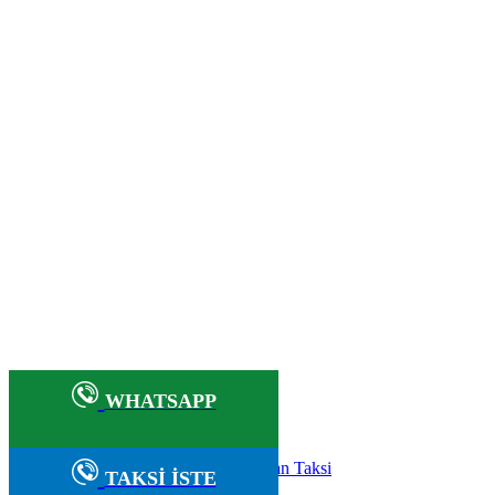
ISTANBUL'UN EN GUVENILIR ULASIM MARKASI
En İyi Korsan Taksi
Avrupa Yakası Korsan Taksi
Korsan Taksi Fiyatları
En Yakın Korsan Taksi
Korsan Taksi Numarası - 0534 979 50 98
iyat Hesapla|Avrupa Yakası Korsan Taksi|Anadolu Yakası
WHATSAPP
2026 Mercan Taksi - 05364930715 - Korsan Taksi İstanbul
Marmara korsan taksi bölgeleri
·
Korsan Taksi
TAKSİ İSTE