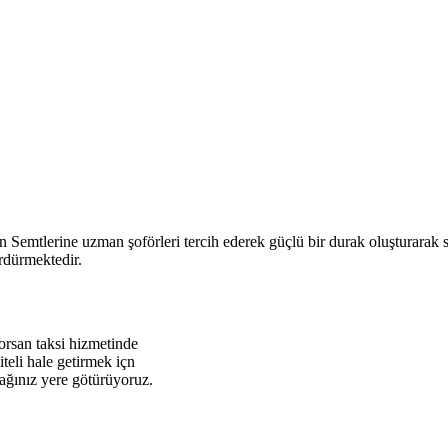
 Semtlerine uzman şoförleri tercih ederek güçlü bir durak oluşturarak 
ürdürmektedir.
orsan taksi hizmetinde
iteli hale getirmek içn
acağınız yere götürüyoruz.