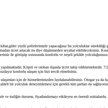
kibar,güler yüzlü şoförlerimizle yapacağınız bu yolculuklar sürekliliği ge
atmadan ücret artacak mı diye düşünmeden seyahat edebileceksiniz. Kısa
erimiz ile görüşüp sonrasında konforlu ve neşeli şekilde yolculuğunuza 
 yapılmaktadır. Köprü ve otoban dışında ücret talep edilmemektedir. 7/
nızdayız konforlu ulaşım için bizi tercih etmelisiniz.
aşımları için de hizmetlerimizden faydalanabilirsiniz. Otogar ya da h
aliteli bir yolculuk deneyimlemesi için gerekli tüm şartları da sağlıyoru
esafe ve trafiğin durumu, fiyatlandırmayı etkileyen en önemli noktalardır.