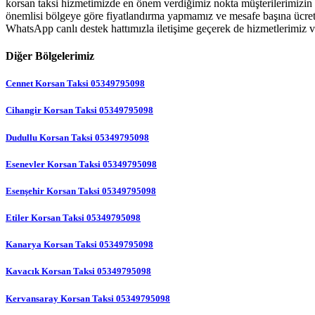
korsan taksi hizmetimizde en önem verdiğimiz nokta müşterilerimizin
önemlisi bölgeye göre fiyatlandırma yapmamız ve mesafe başına ücret a
WhatsApp canlı destek hattımızla iletişime geçerek de hizmetlerimiz ve
Diğer Bölgelerimiz
Cennet Korsan Taksi 05349795098
Cihangir Korsan Taksi 05349795098
Dudullu Korsan Taksi 05349795098
Esenevler Korsan Taksi 05349795098
Esenşehir Korsan Taksi 05349795098
Etiler Korsan Taksi 05349795098
Kanarya Korsan Taksi 05349795098
Kavacık Korsan Taksi 05349795098
Kervansaray Korsan Taksi 05349795098