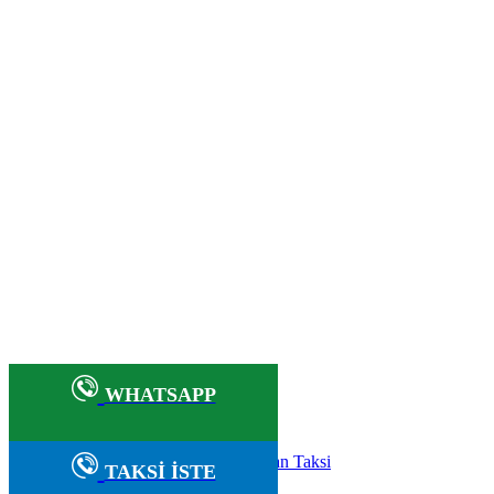
ISTANBUL'UN EN GUVENILIR ULASIM MARKASI
En İyi Korsan Taksi
Avrupa Yakası Korsan Taksi
Korsan Taksi Fiyatları
En Yakın Korsan Taksi
Korsan Taksi Numarası - 0534 979 50 98
 Hesapla|Avrupa Yakası Korsan Taksi|Anadolu Yakası Kor
WHATSAPP
2026 Mercan Taksi - 05364930715 - Korsan Taksi İstanbul
Marmara korsan taksi bölgeleri
·
Korsan Taksi
TAKSİ İSTE