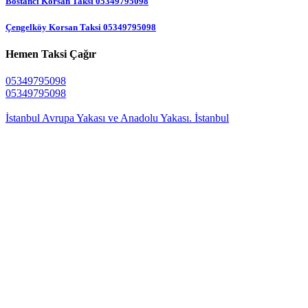
Bostancı Korsan Taksi 05349795098
Çengelköy Korsan Taksi 05349795098
Hemen Taksi Çağır
05349795098
05349795098
İstanbul Avrupa Yakası ve Anadolu Yakası. İstanbul
7 GUN 24 SAAT HIZMETINIZDEYIZ
7/24 CAGRI HATTIMIZ 05349795098
Mercan Korsan Taksi
Korsan Taksi
Korsan taksi
, trafikte ve ulaşımda yaşanan aksaklıklar konusunda
sizlere daima iyi hizmet vermeyi surdurmektedir, surdurecektir. Ne